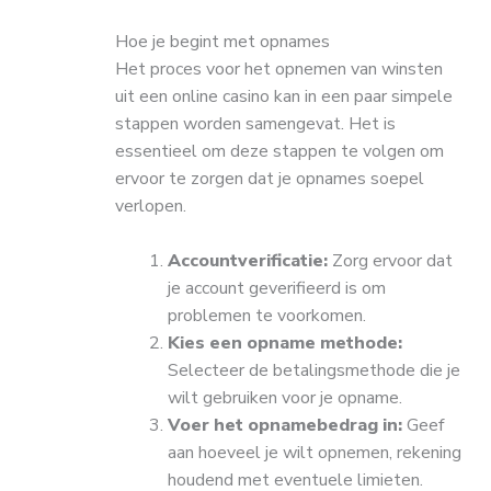
Hoe je begint met opnames
Het proces voor het opnemen van winsten
uit een online casino kan in een paar simpele
stappen worden samengevat. Het is
essentieel om deze stappen te volgen om
ervoor te zorgen dat je opnames soepel
verlopen.
Accountverificatie:
Zorg ervoor dat
je account geverifieerd is om
problemen te voorkomen.
Kies een opname methode:
Selecteer de betalingsmethode die je
wilt gebruiken voor je opname.
Voer het opnamebedrag in:
Geef
aan hoeveel je wilt opnemen, rekening
houdend met eventuele limieten.