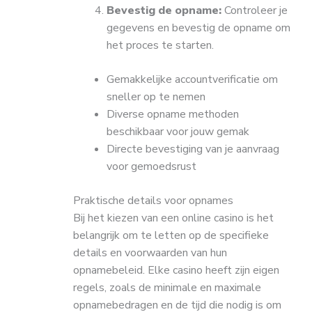
Bevestig de opname:
Controleer je
gegevens en bevestig de opname om
het proces te starten.
Gemakkelijke accountverificatie om
sneller op te nemen
Diverse opname methoden
beschikbaar voor jouw gemak
Directe bevestiging van je aanvraag
voor gemoedsrust
Praktische details voor opnames
Bij het kiezen van een online casino is het
belangrijk om te letten op de specifieke
details en voorwaarden van hun
opnamebeleid. Elke casino heeft zijn eigen
regels, zoals de minimale en maximale
opnamebedragen en de tijd die nodig is om