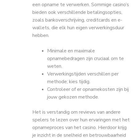
een opname te verwerken. Sommige casino’s
bieden ook verschillende betalingsopties,
zoals bankoverschrijving, creditcards en e-
wallets, die elk hun eigen verwerkingsduur
hebben.
Minimale en maximale
opnamebedragen zijn cruciaal om te
weten.
Verwerkingstijden verschillen per
methode; kies tijdig.
Controleer of er opnamekosten zijn bij
jouw gekozen methode.
Het is verstandig om reviews van andere
spelers te lezen over hun ervaringen met het
opnameproces van het casino. Hierdoor krijg
je inzicht in de snelheid en betrouwbaarheid