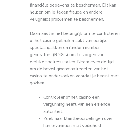
financiële gegevens te beschermen. Dit kan
helpen om je tegen fraude en andere
veiligheidsproblemen te beschermen.
Daarnaast is het belangrijk om te controleren
of het casino gebruik maakt van eerlijke
speelaanpakken en random number
generators (RNG’s) om te zorgen voor
eerlijke spelresultaten. Neem even de tijd
om de beveiligingsmaatregelen van het
casino te onderzoeken voordat je begint met
gokken.
Controleer of het casino een
vergunning heeft van een erkende
autoriteit.
Zoek naar klantbeoordelingen over
hun ervaringen met veiligheid.