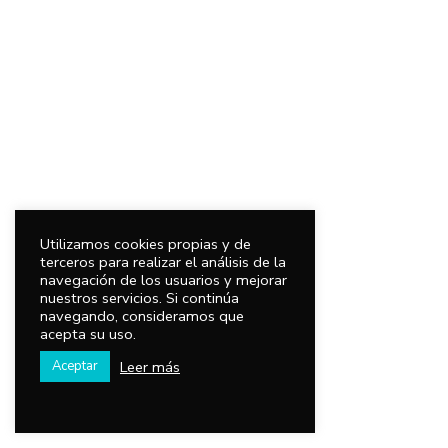
Utilizamos cookies propias y de
terceros para realizar el análisis de la
navegación de los usuarios y mejorar
nuestros servicios. Si continúa
navegando, consideramos que
acepta su uso.
Leer más
Aceptar