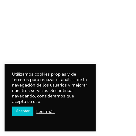
Utilizamos cookies propias y de
terceros para realizar el análisis de la
navegación de los usuarios y mejorar
nuestros servicios. Si continúa
navegando, consideramos que
acepta su uso.
Leer más
Aceptar