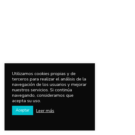
Utilizamos cookies propias y de
terceros para realizar el análisis de la
navegación de los usuarios y mejorar
nuestros servicios. Si continúa
navegando, consideramos que
acepta su uso.
Leer más
Aceptar