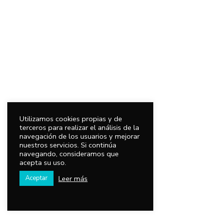
Utilizamos cookies propias y de
terceros para realizar el análisis de la
navegación de los usuarios y mejorar
nuestros servicios. Si continúa
navegando, consideramos que
acepta su uso.
Leer más
Aceptar