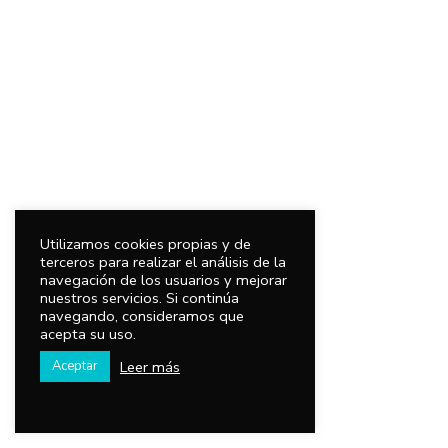
Utilizamos cookies propias y de
terceros para realizar el análisis de la
navegación de los usuarios y mejorar
nuestros servicios. Si continúa
navegando, consideramos que
acepta su uso.
Leer más
Aceptar