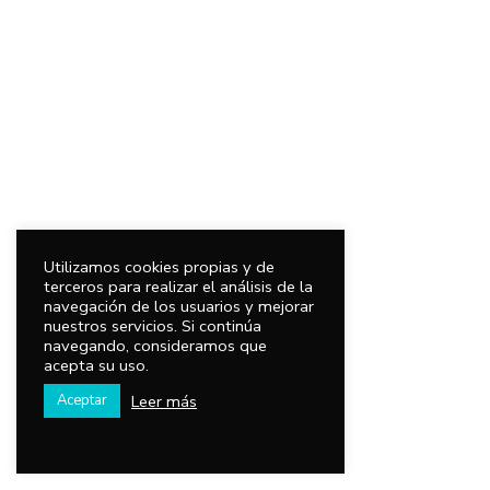
Utilizamos cookies propias y de
terceros para realizar el análisis de la
navegación de los usuarios y mejorar
nuestros servicios. Si continúa
navegando, consideramos que
acepta su uso.
Leer más
Aceptar