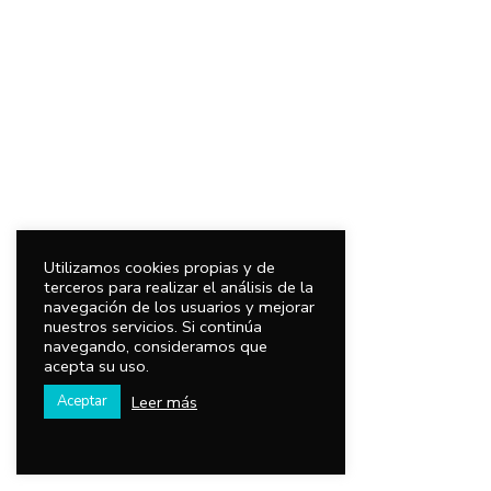
Utilizamos cookies propias y de
terceros para realizar el análisis de la
navegación de los usuarios y mejorar
nuestros servicios. Si continúa
navegando, consideramos que
acepta su uso.
Leer más
Aceptar