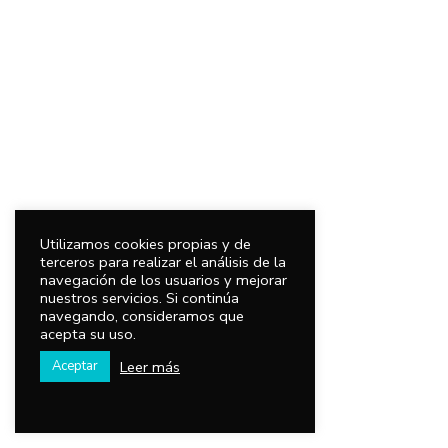
Utilizamos cookies propias y de
terceros para realizar el análisis de la
navegación de los usuarios y mejorar
nuestros servicios. Si continúa
navegando, consideramos que
acepta su uso.
Leer más
Aceptar