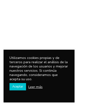
Utilizamos cookies propias y de
terceros para realizar el análisis de la
navegación de los usuarios y mejorar
nuestros servicios. Si continúa
navegando, consideramos que
acepta su uso.
Leer más
Aceptar