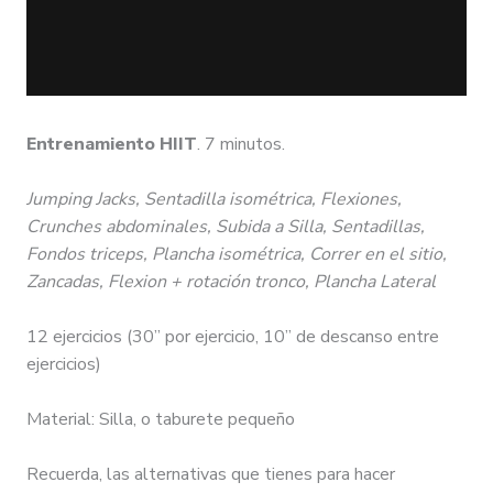
Entrenamiento HIIT
. 7 minutos.
Jumping Jacks, Sentadilla isométrica, Flexiones,
Crunches abdominales, Subida a Silla, Sentadillas,
Fondos triceps, Plancha isométrica, Correr en el sitio,
Zancadas, Flexion + rotación tronco, Plancha Lateral
12 ejercicios (30” por ejercicio, 10” de descanso entre
ejercicios)
Material: Silla, o taburete pequeño
Recuerda, las alternativas que tienes para hacer