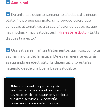
Audio sal
Durante la siguiente semana no añadas sal a ningún
plato. No porque sea malo, si no porque quiero que
conozcas alternativas a la sal, añadiendo especias, que
hay muchas y muy saludables!!
Mira este artículo
¿Estás
dispuesta a esto?
Usa sal sin refinar, sin tratamientos químicos, como la
sal marina o la del himalaya. De esa manera te estarás
asegurando un electrolito fundalemtal, y lo estarás
haciendo desde una buena base saludable.
¡Comenta en el grupo de Facebook!
Utilizamos cookies propias y de
terceros para realizar el análisis de la
navegación de los usuarios y mejorar
nuestros servicios. Si continúa
navegando, consideramos que