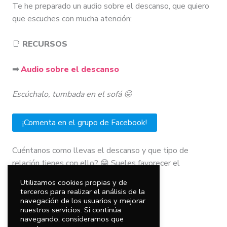
Te he preparado un audio sobre el descanso, que quiero
que escuches con mucha atención:
​📑
RECURSOS
➡
Audio sobre el descanso
Escúchalo, tumbada en el sofá 😛
¡Comenta en el grupo de Facebook!
Cuéntanos como llevas el descanso y que tipo de
relación tienes con ello? 😁 Sueles favorecer el
descanso, o más bien todo lo contrario?
Utilizamos cookies propias y de
terceros para realizar el análisis de la
navegación de los usuarios y mejorar
nuestros servicios. Si continúa
navegando, consideramos que