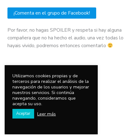
¡Comenta en el grupo de Facebook!
​Por favor, no hagas SPOILER y respeta si hay alguna
compañera que no ha hecho el audio, una vez todas lo
hayais vivido, podremos entonces comentarlo
Utilizamos cookies propias y de
Deja tu comentario
terceros para realizar el análisis de la
navegación de los usuarios y mejorar
nuestros servicios. Si continúa
navegando, consideramos que
acepta su uso.
Leer más
Aceptar