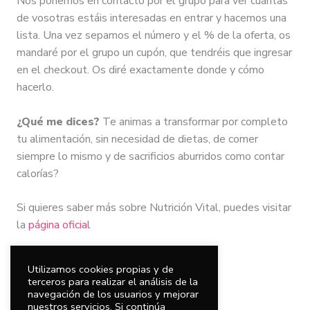
Nos ponemos en contacto por el grupo para ver cuántas
de vosotras estáis interesadas en entrar y hacemos una
lista. Una vez sepamos el número y el % de la oferta, os
mandaré por el grupo un cupón, que tendréis que ingresar
en el checkout. Os diré exactamente donde y cómo
hacerlo.
¿Qué me dices?
Te animas a transformar por completo
tu alimentación, sin necesidad de dietas, de comer
siempre lo mismo y de sacrificios aburridos como contar
calorías?
Si quieres saber más sobre Nutrición Vital, puedes visitar
la
página oficial
Un abrazo!
Utilizamos cookies propias y de
terceros para realizar el análisis de la
navegación de los usuarios y mejorar
nuestros servicios. Si continúa