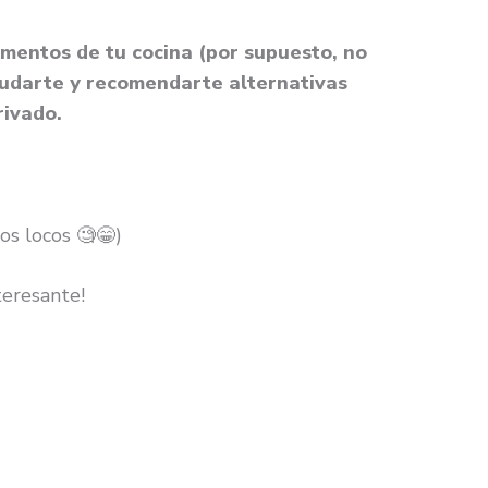
imentos de tu cocina (por supuesto, no
yudarte y recomendarte alternativas
rivado.
os locos 🧐😁)
teresante!