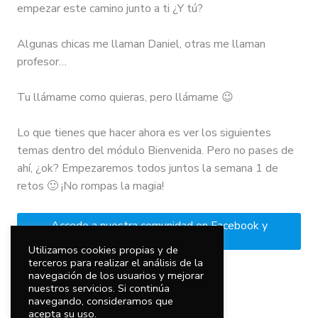
empezar este camino junto a ti ¿Y tú?
Algunas chicas me llaman Daniel, otras me llaman
profesor…
Tu llámame como quieras, pero llámame 😉
Lo que tienes que hacer ahora es ver los siguientes
temas dentro del módulo Bienvenida. Pero no pases de
ahí, ¿ok? Empezaremos todos juntos la semana 1 de
retos 🙂 ¡No rompas la magia!
Accede a nuestra comunidad en Facebook y
preséntate
Utilizamos cookies propias y de
terceros para realizar el análisis de la
navegación de los usuarios y mejorar
nuestros servicios. Si continúa
navegando, consideramos que
Deja tu comentario
acepta su uso.