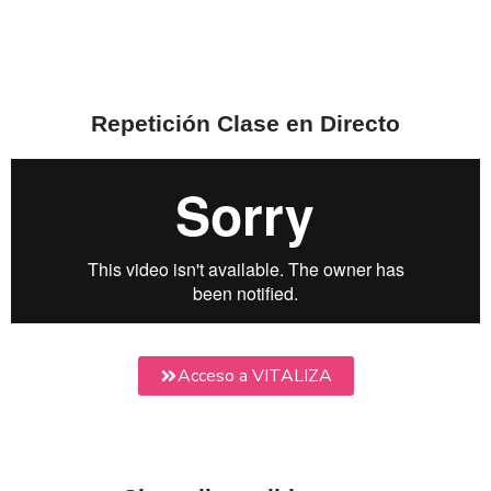
Ir
al
contenido
Repetición Clase en Directo
Acceso a VITALIZA