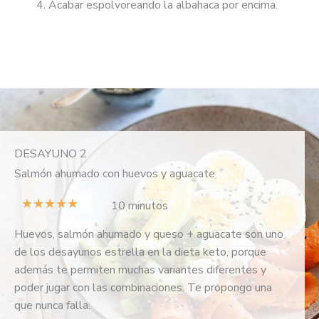
Acabar espolvoreando la albahaca por encima.
DESAYUNO 2
Salmón ahumado con huevos y aguacate
V
★
★
★
★
★
10 minutos
a
Huevos, salmón ahumado y queso + aguacate son uno
l
de los desayunos estrella en la dieta keto, porque
o
además te permiten muchas variantes diferentes y
r
poder jugar con las combinaciones. Te propongo una
a
que nunca falla.
d