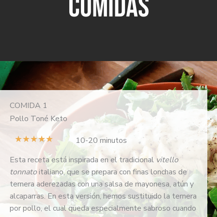
COMIDAS
COMIDA 1
Pollo Toné Keto
V
★
★
★
★
★
10-20 minutos
a
Esta receta está inspirada en el tradicional
vitello
l
tonnato
italiano, que se prepara con finas lonchas de
o
ternera aderezadas con una salsa de mayonesa, atún y
r
alcaparras. En esta versión, hemos sustituido la ternera
a
por pollo, el cual queda especialmente sabroso cuando
d