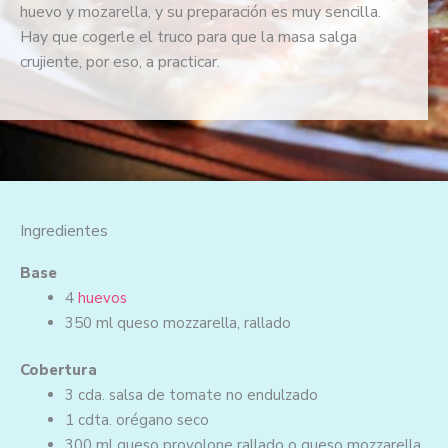
huevo y mozarella, y su preparación es muy sencilla.
r
Hay que cogerle el truco para que la masa salga
a
crujiente, por eso, a practicar.
d
o
c
o
n
5
d
Ingredientes
e
5
Base
4
huevos
350 ml
queso mozzarella, rallado
Cobertura
3 cda.
salsa de tomate no endulzado
1 cdta.
orégano seco
300 ml
queso provolone rallado o queso mozzarella