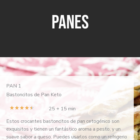
PANES
PAN 1
Bastoncitos de Pan Keto
V
★
★
★
★
★
25 + 15 min
a
Estos crocantes bastoncitos de pan cetogénico son
l
exquisitos y tienen un fantástico aroma a pesto, y un
o
suave sabor a queso. Puedes usarlos como un refrigerio
r