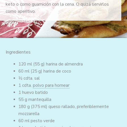
keto o como guarnición con la cena. O quizá servirlos
a
como aperitivo.
d
o
c
o
n
4
Ingredientes
.
5
120 ml
(55 g)
harina de almendra
d
60 ml
(25 g)
harina de coco
e
½ cdta.
sal
5
1 cdta.
polvo para hornear
1
huevo batido
55 g
mantequilla
180 g
(375 ml)
queso rallado, preferiblemente
mozzarella
60 ml
pesto verde