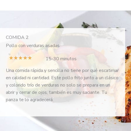
COMIDA 2
Pollo con verduras asadas
V
★
★
★
★
★
15-30 minutos
a
Una comida rápida y sencilla no tiene por qué escatimar
l
en calidad ni cantidad. Este pollo frito junto a un clásico
o
y colorido trío de verduras no solo se prepara en un
r
abrir y cerrar de ojos, también es muy saciante. Tu
a
panza te lo agradecerá.
d
o
c
o
n