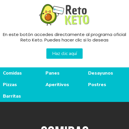
Ir
al
contenido
En este botón accedes directamente al programa oficial
Reto Keto. Puedes hacer clic si lo deseas
Haz clic aquí
Comidas
Panes
Desayunos
Pizzas
Aperitivos
Postres
Barritas