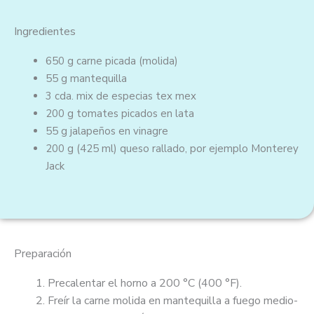
5
d
Ingredientes
e
5
650 g
carne picada (molida)
55 g
mantequilla
3 cda.
mix de especias tex mex
200 g
tomates picados en lata
55 g
jalapeños en vinagre
200 g
(425 ml)
queso rallado, por ejemplo Monterey
Jack
Preparación
Precalentar el horno a 200 °C (400 °F).
Freír la carne molida en mantequilla a fuego medio-