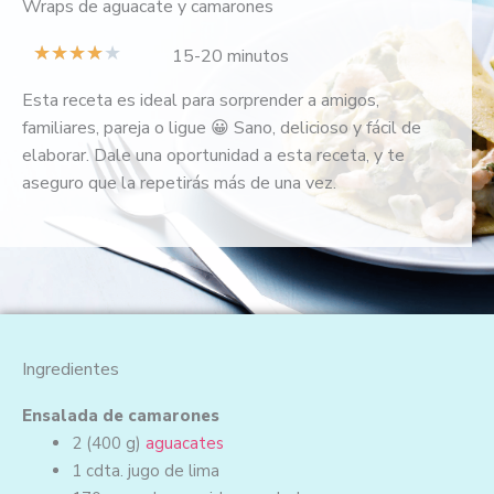
Wraps de aguacate y camarones
V
★
★
★
★
★
15-20 minutos
a
Esta receta es ideal para sorprender a amigos,
l
familiares, pareja o ligue 😀 Sano, delicioso y fácil de
o
elaborar. Dale una oportunidad a esta receta, y te
r
aseguro que la repetirás más de una vez.
a
d
o
c
o
n
4
Ingredientes
d
e
Ensalada de camarones
5
2
(400 g)
aguacates
1 cdta.
jugo de lima