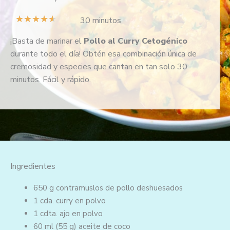
V
★
★
★
★
★
30 minutos
a
¡Basta de marinar el
Pollo al Curry
Cetogénico
l
durante todo el día! Obtén esa combinación única de
o
cremosidad y especies que cantan en tan solo 30
r
minutos. Fácil y rápido.
a
d
o
c
o
n
4
Ingredientes
.
6
650 g
contramuslos de pollo deshuesados
d
1 cda.
curry en polvo
e
1 cdta.
ajo en polvo
5
60 ml
(55 g)
aceite de coco