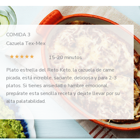
COMIDA 3
Cazuela Tex-Mex
V
★
★
★
★
★
15-20 minutos
a
Plato estrella del Reto Keto, la cazuela de carne
l
picada, está increible, saciante, deliciosa y para 2-3
o
platos. Si tienes ansiedad o hambre emocional,
r
prepárate esta sencilla receta y dejate llevar por su
a
alta palatabilidad.
d
o
c
o
n