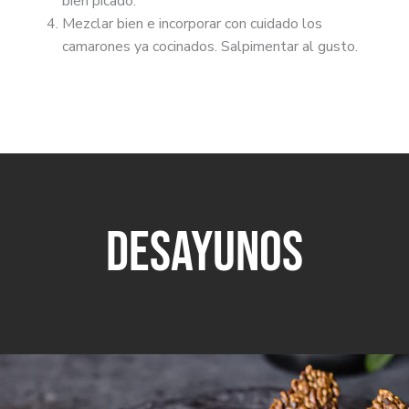
bien picado.
Mezclar bien e incorporar con cuidado los
camarones ya cocinados. Salpimentar al gusto.
DESAYUNOS