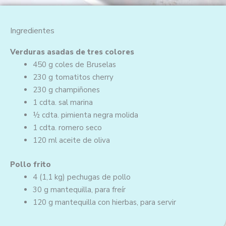
5
d
Ingredientes
e
5
Verduras asadas de tres colores
450 g
coles de Bruselas
230 g
tomatitos cherry
230 g
champiñones
1 cdta.
sal marina
½ cdta.
pimienta negra molida
1 cdta.
romero seco
120 ml
aceite de oliva
Pollo frito
4
(1,1 kg)
pechugas de pollo
30 g
mantequilla, para freír
120 g
mantequilla con hierbas, para servir