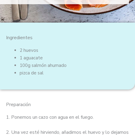
o
c
o
n
5
Ingredientes
d
e
2 huevos
5
1 aguacate
100g salmón ahumado
pizca de sal
Preparación
1. Ponemos un cazo con agua en el fuego.
2. Una vez esté hirviendo, añadimos el huevo y lo dejamos