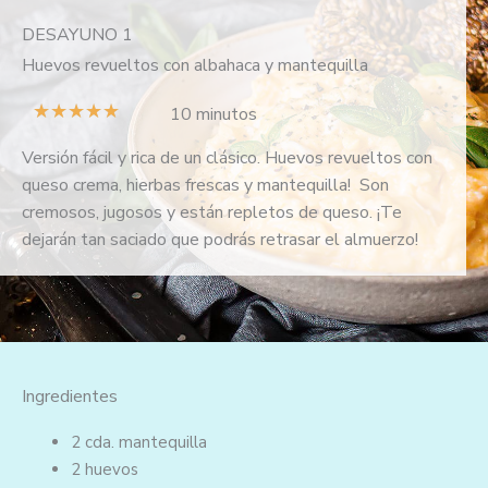
DESAYUNO 1
Huevos revueltos con albahaca y mantequilla
V
★
★
★
★
★
10 minutos
a
Versión fácil y rica de un clásico. Huevos revueltos con
l
queso crema, hierbas frescas y mantequilla! Son
o
cremosos, jugosos y están repletos de queso. ¡Te
r
dejarán tan saciado que podrás retrasar el almuerzo!
a
d
o
c
o
n
Ingredientes
5
d
2 cda.
mantequilla
e
2
huevos