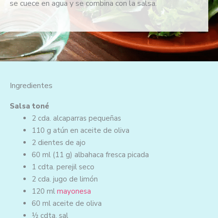
se cuece en agua y se combina con la salsa.
o
c
o
n
5
d
e
Ingredientes
5
Salsa toné
2 cda.
alcaparras pequeñas
110 g
atún en aceite de oliva
2
dientes de ajo
60 ml
(11 g)
albahaca fresca picada
1 cdta.
perejil seco
2 cda.
jugo de limón
120 ml
mayonesa
60 ml
aceite de oliva
½ cdta.
sal