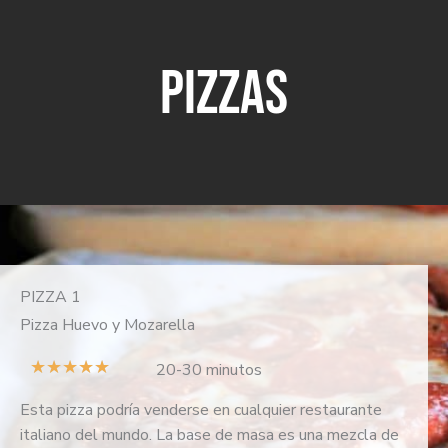
PIZZAS
PIZZA 1
Pizza Huevo y Mozarella
V
★
★
★
★
★
20-30 minutos
a
Esta pizza podría venderse en cualquier restaurante
l
italiano del mundo. La base de masa es una mezcla de
o