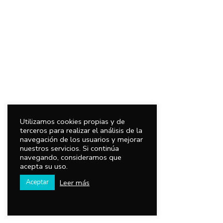
Utilizamos cookies propias y de
terceros para realizar el análisis de la
navegación de los usuarios y mejorar
nuestros servicios. Si continúa
navegando, consideramos que
acepta su uso.
Leer más
Aceptar