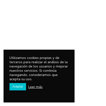
Utilizamos cookies propias y de
terceros para realizar el análisis de la
navegación de los usuarios y mejorar
nuestros servicios. Si continúa
navegando, consideramos que
acepta su uso.
Leer más
Aceptar