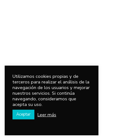
Utilizamos cookies propias y de
terceros para realizar el análisis de la
navegación de los usuarios y mejorar
nuestros servicios. Si continúa
navegando, consideramos que
acepta su uso.
Leer más
Aceptar