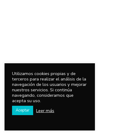
Utilizamos cookies propias y de
terceros para realizar el análisis de la
navegación de los usuarios y mejorar
nuestros servicios. Si continúa
navegando, consideramos que
acepta su uso.
Leer más
Aceptar