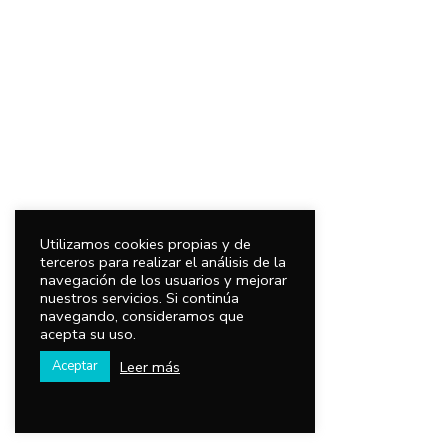
Utilizamos cookies propias y de
terceros para realizar el análisis de la
navegación de los usuarios y mejorar
nuestros servicios. Si continúa
navegando, consideramos que
acepta su uso.
Leer más
Aceptar