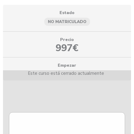
Estado
NO MATRICULADO
Precio
997€
Empezar
Este curso está cerrado actualmente