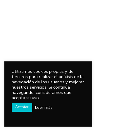
Utilizamos cookies propias y de
terceros para realizar el análisis de la
navegación de los usuarios y mejorar
nuestros servicios. Si continúa
navegando, consideramos que
acepta su uso.
Leer más
Aceptar