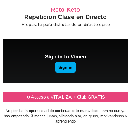
Ir
Reto Keto
al
Repetición Clase en Directo
contenido
Prepárate para disfrutar de un directo épico
Acceso a VITALIZA + Club GRATIS
No pierdas la oportunidad de continuar este maravilloso camino que ya
has empezado. 3 meses juntos, vibrando alto, en grupo, motivandonos y
aprendiendo