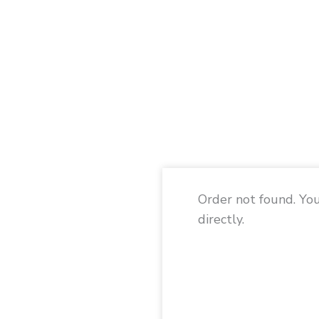
Order not found. You
stás
directly.
y hemos enviado