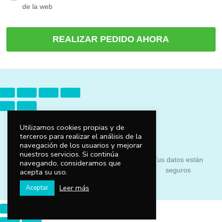
de la web
REALIZAR PEDIDO AHORA
Utilizamos cookies propias y de
terceros para realizar el análisis de la
navegación de los usuarios y mejorar
nuestros servicios. Si continúa
Protegemos tu
Tus datos están
navegando, consideramos que
100% Satisfacción
privacidad
seguros
acepta su uso.
Leer más
Aceptar