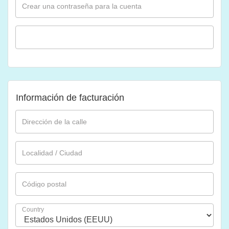
Crear una contraseña para la cuenta
r
0
a:
0,
4
0
9
0
7,
€.
0
0
€.
Información de facturación
Dirección de la calle
Localidad / Ciudad
Código postal
Country