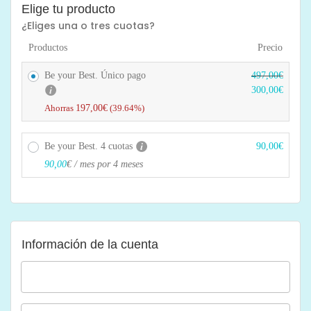
Elige tu producto
¿Eliges una o tres cuotas?
Productos
Precio
E
E
Be your Best. Único pago
497,00
€
l
l
300,00
€
p
p
Ahorras
197,00
€
(39.64%)
r
r
e
e
Be your Best. 4 cuotas
90,00
€
c
c
i
i
90,00
€
/ mes por 4 meses
o
o
o
a
r
c
i
t
g
u
Información de la cuenta
i
a
n
l
a
e
l
s:
e
3